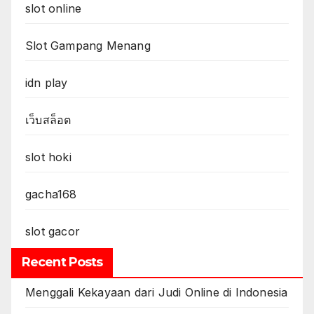
slot online
Slot Gampang Menang
idn play
เว็บสล็อต
slot hoki
gacha168
slot gacor
Recent Posts
Menggali Kekayaan dari Judi Online di Indonesia