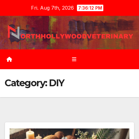
Skip
Fri. Aug 7th, 2026
7:36:12 PM
to
content
Category:
DIY