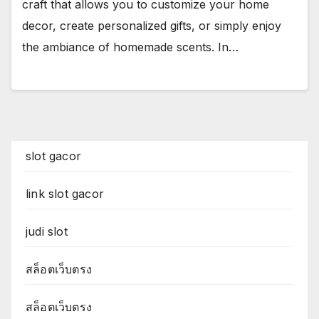
craft that allows you to customize your home
decor, create personalized gifts, or simply enjoy
the ambiance of homemade scents. In…
slot gacor
link slot gacor
judi slot
สล็อตเว็บตรง
สล็อตเว็บตรง